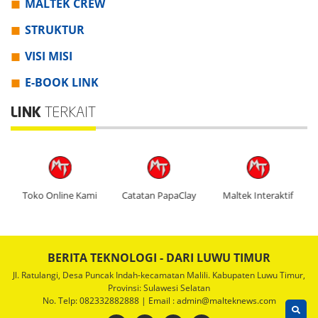
MALTEK CREW
STRUKTUR
VISI MISI
E-BOOK LINK
LINK
TERKAIT
V
Toko Online Kami
Catatan PapaClay
Maltek Interaktif
BERITA TEKNOLOGI - DARI LUWU TIMUR
Jl. Ratulangi, Desa Puncak Indah-kecamatan Malili. Kabupaten Luwu Timur,
Provinsi: Sulawesi Selatan
No. Telp: 082332882888 | Email : admin@malteknews.com