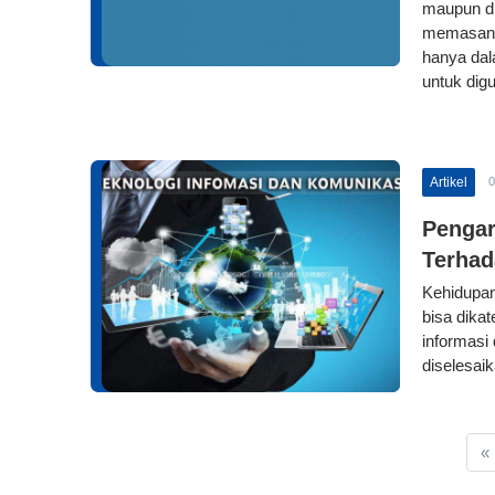
maupun di
memasang 
hanya dal
untuk dig
Artikel
0
Pengar
Terhad
Kehidupan
bisa dika
informasi
diselesai
«