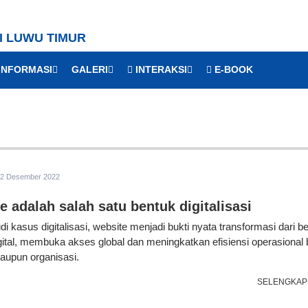
I LUWU TIMUR
INFORMASI
GALERI
INTERAKSI
E-BOOK
2 Desember 2022
e adalah salah satu bentuk digitalisasi
i kasus digitalisasi, website menjadi bukti nyata transformasi dari b
igital, membuka akses global dan meningkatkan efisiensi operasional 
maupun organisasi.
SELENGKAP