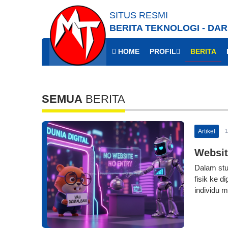
SITUS RESMI
BERITA TEKNOLOGI - DAR
HOME
PROFIL
BERITA
SEMUA
BERITA
Artikel
1
Websit
Dalam stud
fisik ke d
individu 