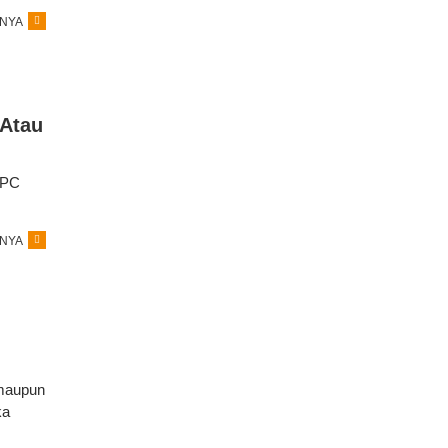
NYA
 Atau
 PC
NYA
 maupun
ka