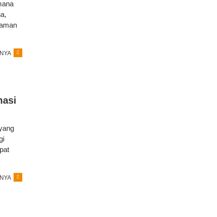
mana
a,
p aman
NYA
masi
 yang
gi
pat
NYA