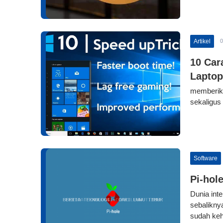
Artikel
0
10 Car
Laptop
memberika
sekaligus
Software
Pi-hol
Dunia int
sebalikny
sudah keh