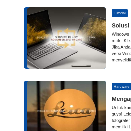
Tutorial
Solusi
Windows 1
miliki. Kl
Jika Anda
versi Win
menyelidi
Hardware
Mengap
Untuk kam
guys! Lei
fotografer
memiliki L