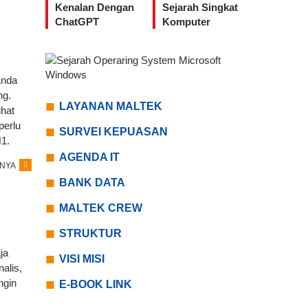
Kenalan Dengan
Sejarah Singkat
ChatGPT
Komputer
Anda
ng.
LAYANAN MALTEK
ihat
perlu
SURVEI KEPUASAN
1.
AGENDA IT
NYA
BANK DATA
MALTEK CREW
STRUKTUR
ja
VISI MISI
alis,
ngin
E-BOOK LINK