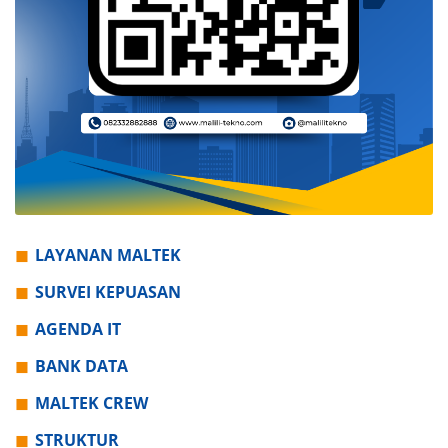
LAYANAN MALTEK
SURVEI KEPUASAN
AGENDA IT
BANK DATA
MALTEK CREW
STRUKTUR