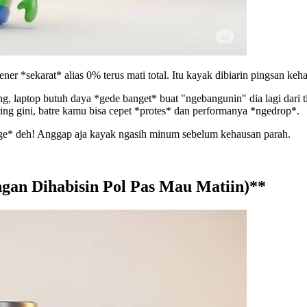
er *sekarat* alias 0% terus mati total. Itu kayak dibiarin pingsan keha
, laptop butuh daya *gede banget* buat "ngebangunin" dia lagi dari t
ring gini, batre kamu bisa cepet *protes* dan performanya *ngedrop*.
e* deh! Anggap aja kayak ngasih minum sebelum kehausan parah.
ngan Dihabisin Pol Pas Mau Matiin)**