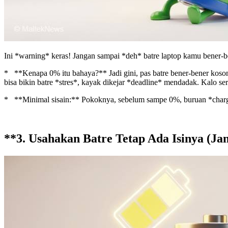
Ini *warning* keras! Jangan sampai *deh* batre laptop kamu bener-ben
* **Kenapa 0% itu bahaya?** Jadi gini, pas batre bener-bener kosong
bisa bikin batre *stres*, kayak dikejar *deadline* mendadak. Kalo se
* **Minimal sisain:** Pokoknya, sebelum sampe 0%, buruan *charg
**3. Usahakan Batre Tetap Ada Isinya (Ja