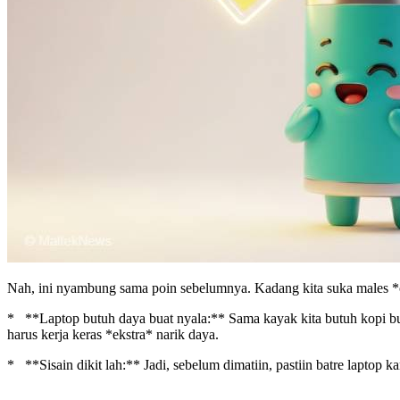
Nah, ini nyambung sama poin sebelumnya. Kadang kita suka males *cha
* **Laptop butuh daya buat nyala:** Sama kayak kita butuh kopi buat
harus kerja keras *ekstra* narik daya.
* **Sisain dikit lah:** Jadi, sebelum dimatiin, pastiin batre laptop