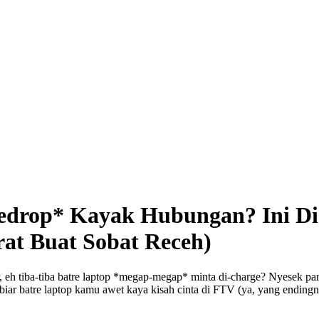
GALERI
INTERAKSI
E-BOOK
gedrop* Kayak Hubungan? Ini Di
rat Buat Sobat Receh)
, eh tiba-tiba batre laptop *megap-megap* minta di-charge? Nyesek pa
cak biar batre laptop kamu awet kaya kisah cinta di FTV (ya, yang endi