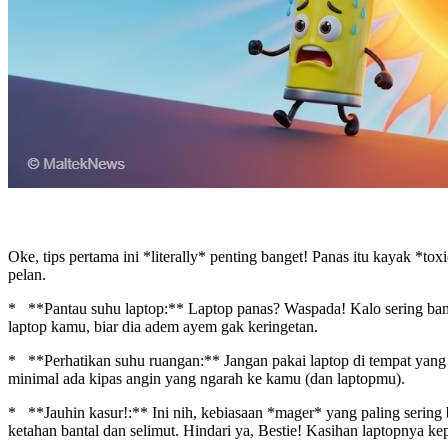
Oke, tips pertama ini *literally* penting banget! Panas itu kayak *
pelan.
* **Pantau suhu laptop:** Laptop panas? Waspada! Kalo sering banget
laptop kamu, biar dia adem ayem gak keringetan.
* **Perhatikan suhu ruangan:** Jangan pakai laptop di tempat yang p
minimal ada kipas angin yang ngarah ke kamu (dan laptopmu).
* **Jauhin kasur!:** Ini nih, kebiasaan *mager* yang paling sering b
ketahan bantal dan selimut. Hindari ya, Bestie! Kasihan laptopnya ke