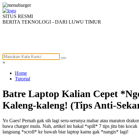
SITUS RESMI
BERITA TEKNOLOGI - DARI LUWU TIMUR
HOME
PROFIL
BERITA
INFORMASI
×
Home
Tutorial
Batre Laptop Kalian Cepet *N
Kaleng-kaleng! (Tips Anti-Seka
Yo Gaes! Pernah gak sih lagi seru-serunya mabar atau maraton drakor
bawa charger mulu. Nah, artikel ini bakal *spill* 7 tips jitu bin ko
langsung *scroll* ke bawah biar laptop kamu gak *nangis* lagi!