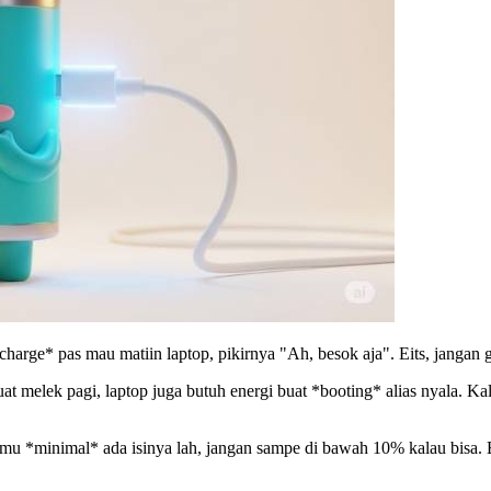
rge* pas mau matiin laptop, pikirnya "Ah, besok aja". Eits, jangan g
 melek pagi, laptop juga butuh energi buat *booting* alias nyala. Kal
 kamu *minimal* ada isinya lah, jangan sampe di bawah 10% kalau bisa. 