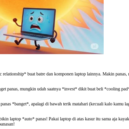
toxic relationship* buat batre dan komponen laptop lainnya. Makin pan
 panas, mungkin udah saatnya *invest* dikit buat beli *cooling pad* a
anas *banget*, apalagi di bawah terik matahari (kecuali kalo kamu la
ikin laptop *auto* panas! Pakai laptop di atas kasur itu sama aja kayak
panasan!