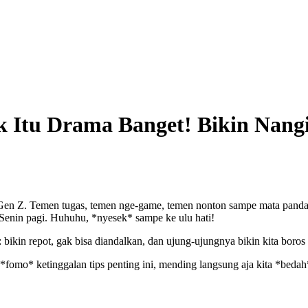
k Itu Drama Banget! Bikin Nang
a Gen Z. Temen tugas, temen nge-game, temen nonton sampe mata panda,
Senin pagi. Huhuhu, *nyesek* sampe ke ulu hati!
 bikin repot, gak bisa diandalkan, dan ujung-ujungnya bikin kita boros 
k *fomo* ketinggalan tips penting ini, mending langsung aja kita *beda