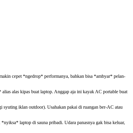
as, makin cepet *ngedrop* performanya, bahkan bisa *ambyar* pelan-
lias alas kipas buat laptop. Anggap aja ini kayak AC portable buat
gi syuting iklan outdoor). Usahakan pakai di ruangan ber-AC atau
 *nyiksa* laptop di sauna pribadi. Udara panasnya gak bisa keluar,