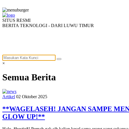
SITUS RESMI
BERITA TEKNOLOGI - DARI LUWU TIMUR
HOME
PROFIL
BERITA
INFORMASI
×
Semua
Berita
Artikel
02 Oktober 2025
**WAGELASEH! JANGAN SAMPE MENT
GLOW UP!**
Halo, *bestie*! Pernah gak sih kalian kesel sama orang yang sukanya 