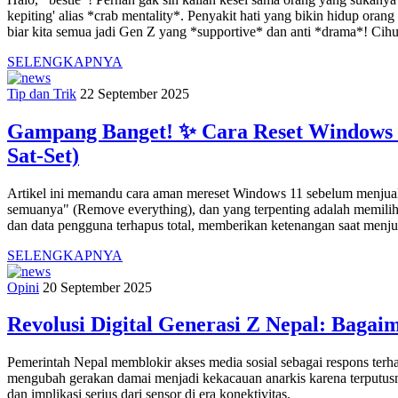
kepiting' alias *crab mentality*. Penyakit hati yang bikin hidup oran
biar kita semua jadi Gen Z yang *supportive* dan anti *drama*! Cih
SELENGKAPNYA
Tip dan Trik
22 September 2025
Gampang Banget! ✨ Cara Reset Windows 1
Sat-Set)
Artikel ini memandu cara aman mereset Windows 11 sebelum menjual 
semuanya" (Remove everything), dan yang terpenting adalah memilih
dan data pengguna terhapus total, memberikan ketenangan saat menju
SELENGKAPNYA
Opini
20 September 2025
Revolusi Digital Generasi Z Nepal: Baga
Pemerintah Nepal memblokir akses media sosial sebagai respons terhad
mengubah gerakan damai menjadi kekacauan anarkis karena terputusny
dan implikasi serius dari sensor di era konektivitas.