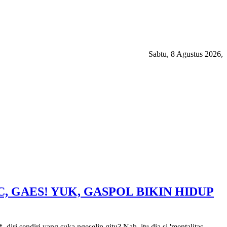
Sabtu, 8 Agustus 2026,
 GAES! YUK, GASPOL BIKIN HIDUP
ri sendiri yang suka ngeselin gitu? Nah, itu dia si 'mentalitas