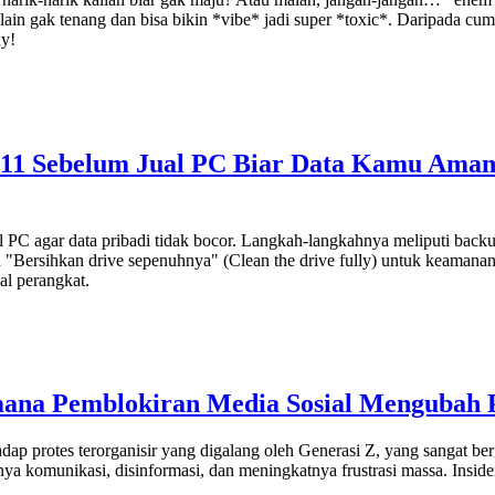
g lain gak tenang dan bisa bikin *vibe* jadi super *toxic*. Daripada cu
uy!
1 Sebelum Jual PC Biar Data Kamu Aman S
PC agar data pribadi tidak bocor. Langkah-langkahnya meliputi back
 "Bersihkan drive sepenuhnya" (Clean the drive fully) untuk keamana
al perangkat.
imana Pemblokiran Media Sosial Mengubah 
ap protes terorganisir yang digalang oleh Generasi Z, yang sangat berg
a komunikasi, disinformasi, dan meningkatnya frustrasi massa. Insid