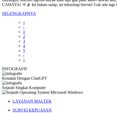
CAHAYA! 🌞📡 Ini bukan sulap, ini teknologi bro/sis! Gak ada lagi dr
SELENGKAPNYA
«
‹
1
2
3
4
5
›
»
INFOGRAFIS
Kenalan Dengan ChatGPT
Sejarah Singkat Komputer
LAYANAN MALTEK
SURVEI KEPUASAN