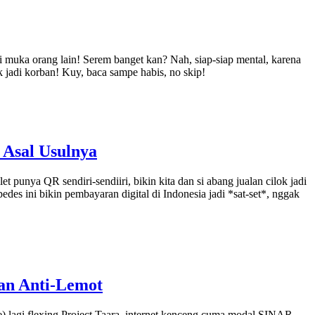
adi muka orang lain! Serem banget kan? Nah, siap-siap mental, karena
ak jadi korban! Kuy, baca sampe habis, no skip!
 Asal Usulnya
 punya QR sendiri-sendiiri, bikin kita dan si abang jualan cilok jadi
des ini bikin pembayaran digital di Indonesia jadi *sat-set*, nggak
gan Anti-Lemot
gle) lagi flexing Project Taara, internet kenceng cuma modal SINAR