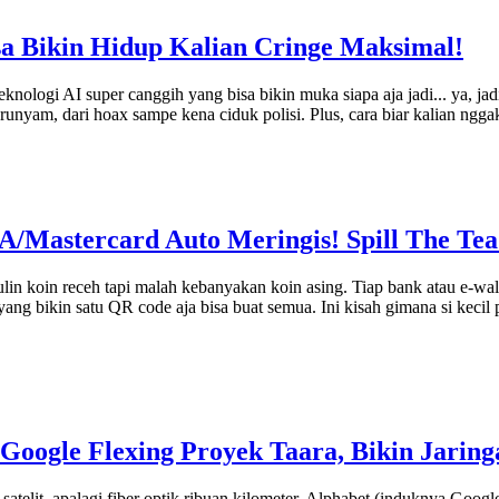
a Bikin Hidup Kalian Cringe Maksimal!
teknologi AI super canggih yang bisa bikin muka siapa aja jadi... ya, j
n runyam, dari hoax sampe kena ciduk polisi. Plus, cara biar kalian ngg
A/Mastercard Auto Meringis! Spill The Tea
n koin receh tapi malah kebanyakan koin asing. Tiap bank atau e-wallet
g bikin satu QR code aja bisa buat semua. Ini kisah gimana si kecil pe
Google Flexing Proyek Taara, Bikin Jarin
 satelit, apalagi fiber optik ribuan kilometer. Alphabet (induknya Goo