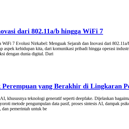
ovasi dari 802.11a/b hingga WiFi 7
a WiFi 7 Evolusi Nirkabel: Menguak Sejarah dan Inovasi dari 802.11a/
spek kehidupan kita, dari komunikasi pribadi hingga operasi industri 
si dengan dunia digital. Dari
k Perempuan yang Berakhir di Lingkaran P
 AI, khususnya teknologi generatif seperti deepfake. Dijelaskan bagaim
enyoroti metode pengumpulan data pasif, proses sintesis AI, dampak p
l, dan pemerintah untuk be