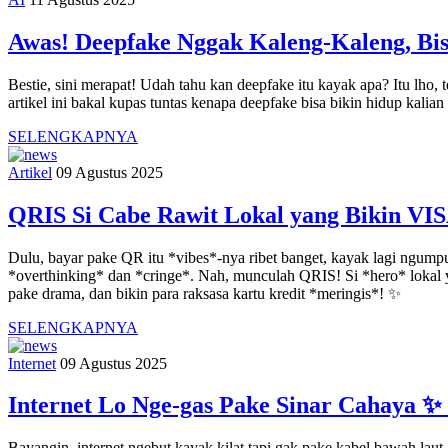
Awas! Deepfake Nggak Kaleng-Kaleng, Bis
Bestie, sini merapat! Udah tahu kan deepfake itu kayak apa? Itu lho, 
artikel ini bakal kupas tuntas kenapa deepfake bisa bikin hidup kalia
SELENGKAPNYA
Artikel
09 Agustus 2025
QRIS Si Cabe Rawit Lokal yang Bikin VIS
Dulu, bayar pake QR itu *vibes*-nya ribet banget, kayak lagi ngumpuli
*overthinking* dan *cringe*. Nah, munculah QRIS! Si *hero* lokal yan
pake drama, dan bikin para raksasa kartu kredit *meringis*! ✨
SELENGKAPNYA
Internet
09 Agustus 2025
Internet Lo Nge-gas Pake Sinar Cahaya ✨ 
Bayangin, internet ngebut kayak kilat tapi gak pake kabel bawah laut,