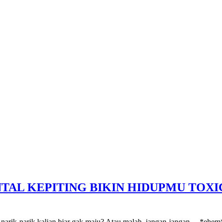
GALERI
INTERAKSI
E-BOOK
AL KEPITING BIKIN HIDUPMU TOXIC,
narik-narik kalian biar gak maju? Atau malah, jangan-jangan… *ehem*, di