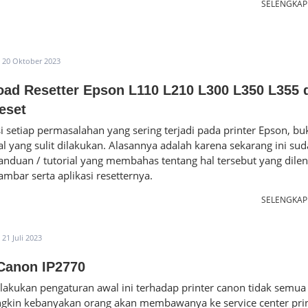
SELENGKA
20 Oktober 2023
ad Resetter Epson L110 L210 L300 L350 L355 
eset
 setiap permasalahan yang sering terjadi pada printer Epson, bu
l yang sulit dilakukan. Alasannya adalah karena sekarang ini su
nduan / tutorial yang membahas tentang hal tersebut yang dile
mbar serta aplikasi resetternya.
SELENGKA
21 Juli 2023
Canon IP2770
akukan pengaturan awal ini terhadap printer canon tidak semua
ngkin kebanyakan orang akan membawanya ke service center prin