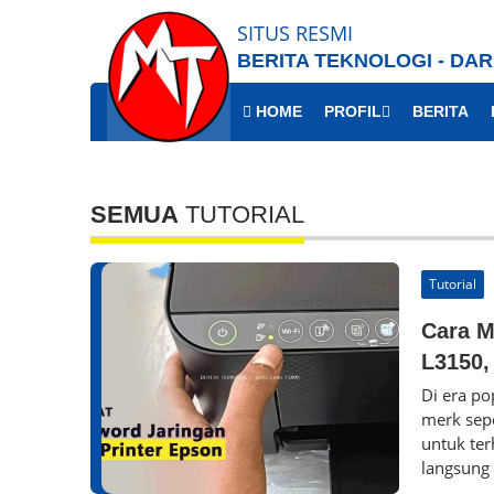
SITUS RESMI
BERITA TEKNOLOGI - DAR
HOME
PROFIL
BERITA
SEMUA
TUTORIAL
Tutorial
Cara M
L3150,
Di era po
merk sep
untuk ter
langsung 