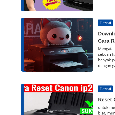
Tutorial
Downlo
Cara R
Mengatasi
sebuah ha
banyak pa
dengan ga
Tutorial
Reset 
untuk mel
bisa, mu