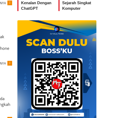
Kenalan Dengan
Sejarah Singkat
PNYA
ChatGPT
Komputer
dak
Phone
PNYA
ada
angkah