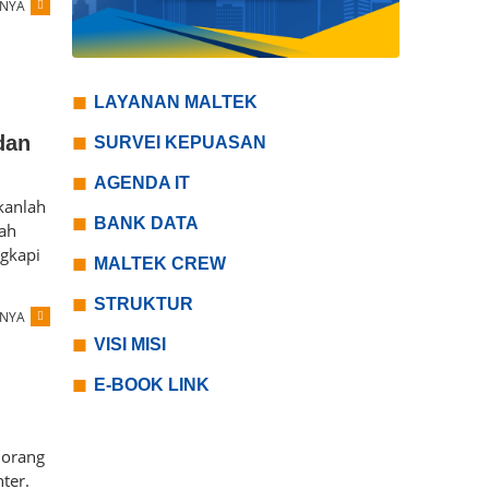
PNYA
LAYANAN MALTEK
dan
SURVEI KEPUASAN
AGENDA IT
kanlah
BANK DATA
dah
ngkapi
MALTEK CREW
STRUKTUR
PNYA
VISI MISI
E-BOOK LINK
 orang
ter.