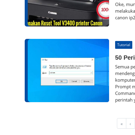
Oke, mung
melakukan
canon ip
Tutorial
50 Per
Semua pe
mendenga
komputer
Prompt m
Command 
perintah 
«
‹