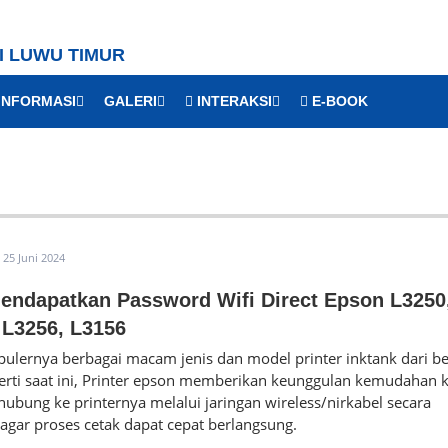
I LUWU TIMUR
INFORMASI
GALERI
INTERAKSI
E-BOOK
25 Juni 2024
endapatkan Password Wifi Direct Epson L3250
 L3256, L3156
pulernya berbagai macam jenis dan model printer inktank dari b
erti saat ini, Printer epson memberikan keunggulan kemudahan 
hubung ke printernya melalui jaringan wireless/nirkabel secara
agar proses cetak dapat cepat berlangsung.