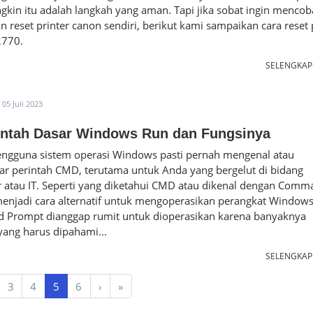
kin itu adalah langkah yang aman. Tapi jika sobat ingin mencob
 reset printer canon sendiri, berikut kami sampaikan cara reset 
2770.
SELENGKA
05 Juli 2023
intah Dasar Windows Run dan Fungsinya
ngguna sistem operasi Windows pasti pernah mengenal atau
r perintah CMD, terutama untuk Anda yang bergelut di bidang
 atau IT. Seperti yang diketahui CMD atau dikenal dengan Comm
enjadi cara alternatif untuk mengoperasikan perangkat Windows
Prompt dianggap rumit untuk dioperasikan karena banyaknya
yang harus dipahami...
SELENGKA
3
4
5
6
›
»