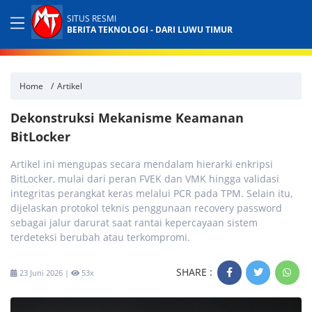
SITUS RESMI
BERITA TEKNOLOGI - DARI LUWU TIMUR
Home
Artikel
Dekonstruksi Mekanisme Keamanan
BitLocker
Artikel ini mengupas secara mendalam hierarki enkripsi
BitLocker, mulai dari peran FVEK dan VMK hingga validasi
integritas perangkat keras melalui PCR pada TPM. Selain itu,
dijelaskan protokol teknis penggunaan recovery password
sebagai jalur darurat saat rantai kepercayaan sistem
terdeteksi berubah atau terkompromi.
SHARE :
23 Juni 2026 |
53x