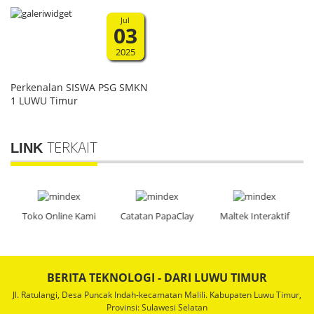
Jul
03
2025
Perkenalan SISWA PSG SMKN
1 LUWU Timur
LINK
TERKAIT
V
Toko Online Kami
Catatan PapaClay
Maltek Interaktif
BERITA TEKNOLOGI - DARI LUWU TIMUR
Jl. Ratulangi, Desa Puncak Indah-kecamatan Malili. Kabupaten Luwu Timur,
Provinsi: Sulawesi Selatan